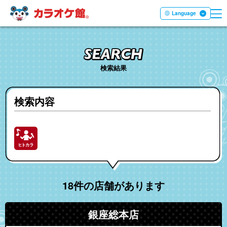
ME
本文へ移動する
Language
検索結果
検索内容
18件の店舗があります
銀座総本店