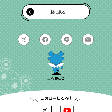
北野坂店
東門街店
山口県
一番街店
渋谷・目黒区
鴻巣店
入間下藤沢店
浜松有楽街店
富士宮弓沢店
一覧に戻る
山口泉町店
渋谷店
原宿店
飯能店
草加西口駅前店
福岡県
長野県
渋谷東口店
渋谷文化村通り店
鳥取県
小倉本店
天神西通り店
神奈川県
松本公園通り店
鳥取千代水店
原宿3号店
渋谷本店
西鉄天神駅前店
天神本店
川崎店
横浜西口店
富山県
自由が丘店
福岡福重店
福岡干隈店
野毛店
戸塚上矢部店
富山掛尾店
福岡大橋駅前店
博多駅前店
世田谷・大田・品川区
横浜関内店
本厚木店
下北沢店
下北沢2号店
福岡半道橋店
福岡箱崎店
相模大野駅前店
藤沢南口店
三軒茶屋店
大森店
福岡春日店
福岡粕屋店
大船店
平塚駅前店
蒲田西口店
蒲田東口店
大和店
鶴見駅前店
鹿児島県
蒲田西口駅前店
五反田店
天文館店
千葉県
港区
津田沼店
船橋店
赤坂見附店
赤坂サカス前店
西船橋駅前店
西船橋店
六本木店
六本木本店
船橋北習志野店
船橋咲が丘店