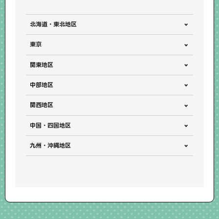
北海道・東北地区
北海道
東京
狸小路店
すすきの本店
新宿・杉並区
関東地区
すすきの中央店
札幌駅前店
新宿店
新宿中央口店
埼玉県
中部地区
旭川三条店
函館五稜郭店
新宿大ガード店
新大久保店
大宮店
大宮東口店
愛知県
関西地区
岩手県
新宿靖国通り店
新宿東口店
大宮大和田店
岩槻府内店
錦本店
プリンセス大通り店
大阪府
大通店
中国・四国地区
高田馬場店
西新宿店
川口店
川口前川店
名駅３丁目店
安城緑町店
なんば戎橋本店
泉大津店
広島県
新・歌舞伎町店
高田馬場２号店
宮城県
九州・沖縄地区
鳩ヶ谷辻店
川越店
瀬戸店
茨木西豊川店
十三駅西口店
広島駅前店
中央通り店
名掛丁店
一番町本店
西武新宿駅前店
歌舞伎町本店
熊本県
川越駅前店
鶴ヶ島駅前店
岐阜県
京都府
広島本通店
福山駅家店
歌舞伎町店
西荻窪駅前店
下通り本店
熊本近見店
川越新河岸店
熊谷店
岐阜駅前店
四条河原町本店
京都伏見店
荻窪店
高円寺北口店
高知県
熊本保田窪店
熊谷銀座店
深谷上柴店
静岡県
兵庫県
高知追手筋店
高円寺南口駅前店
蓮田店
和光駅前店
宮崎県
清水西口駅前店
富士永田町店