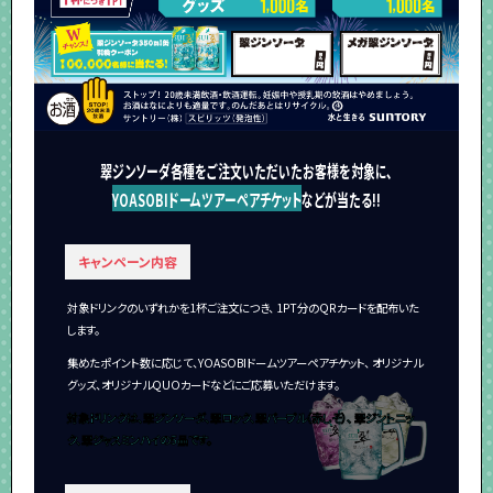
翠ジンソーダ各種をご注文いただいたお客様を対象に、
YOASOBIドームツアーペアチケット
などが当たる!!
キャンペーン内容
対象ドリンクのいずれかを1杯ご注文につき、 1PT分のQRカードを配布いた
します。
集めたポイント数に応じて、YOASOBIドームツアーペアチケット、 オリジナル
グッズ、オリジナルQUOカードなどにご応募いただけます。
対象ドリンクは、翠ジンソーダ、翠ロック、翠パープル（赤しそ）、 翠ジントニッ
ク、翠ジャスミンハイの5品です。