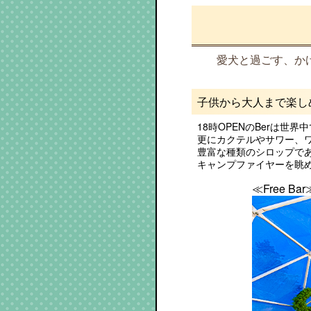
愛犬と過ごす、か
子供から大人まで楽しめる
18時OPENのBerは世界
更にカクテルやサワー、
豊富な種類のシロップで
キャンプファイヤーを眺
≪Free Bar