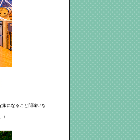
な旅になること間違いな
。)