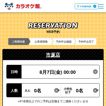
ME
本文へ移動する
Language
WEB予約
ご利用内容
お客様情報
予約申込確認
予約申込完了
市原店
8月7日(金) 00:00
日時
小学生
人数
大人
以下
※31名様以上でのご予約は店舗までご連絡くださいませ