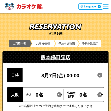
ME
本文へ移動する
Language
WEB予約
ご利用内容
お客様情報
予約申込確認
予約申込完了
熊本保田窪店
8月7日(金) 00:00
日時
小学生
人数
大人
以下
※31名様以上でのご予約は店舗までご連絡くださいませ