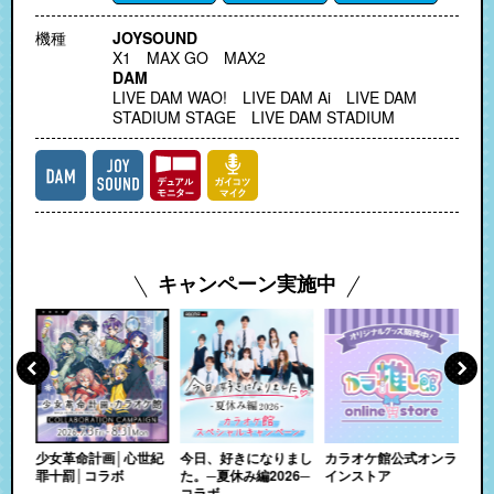
機種
JOYSOUND
X1 MAX GO MAX2
DAM
LIVE DAM WAO! LIVE DAM Ai LIVE DAM
STADIUM STAGE LIVE DAM STADIUM
キャンペーン実施中
ムツ
少女革命計画│心世紀
今日、好きになりまし
カラオケ館公式オンラ
圧
たる
罪十罰│コラボ
た。─夏休み編2026─
インストア
リ
ャン
コラボ
ー