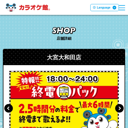
ME
本文へ移動する
Language
店舖詳細
大宮大和田店