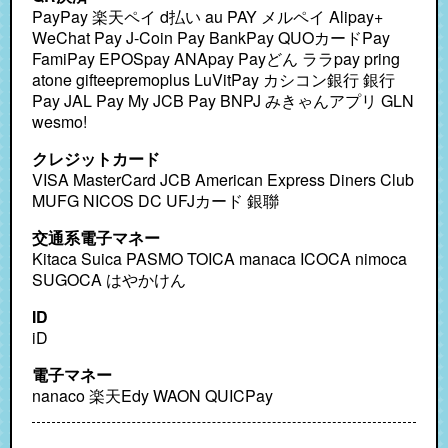
PayPay 楽天ペイ d払い au PAY メルペイ Alipay+ WeChat Pay J-Coin Pay BankPay QUOカードPay FamiPay EPOSpay ANApay Payどん ララpay pring atone gifteepremoplus LuVitPay カシコン銀行 銀行Pay
クレジットカード
VISA MasterCard JCB American Express Diners Club
MUFG NICOS DC UFJカード 銀聯
交通系電子マネー
Kitaca Suica PASMO TOICA manaca ICOCA nimoca
SUGOCA はやかけん
ID
iD
電子マネー
nanaco 楽天Edy WAON QUICPay