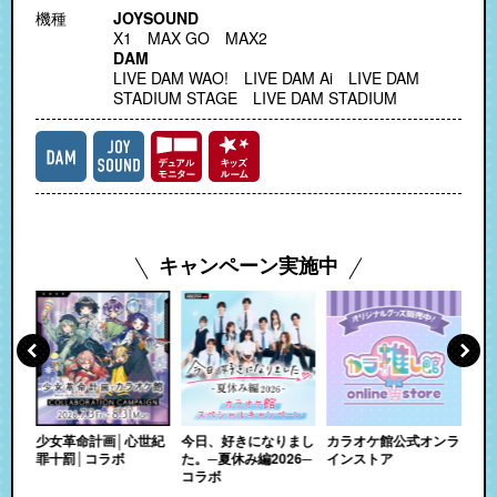
機種
JOYSOUND
X1 MAX GO MAX2
DAM
LIVE DAM WAO! LIVE DAM Ai LIVE DAM
STADIUM STAGE LIVE DAM STADIUM
キャンペーン実施中
ムツ
少女革命計画│心世紀
今日、好きになりまし
カラオケ館公式オンラ
圧
たる
罪十罰│コラボ
た。─夏休み編2026─
インストア
リ
ャン
コラボ
ー
ール