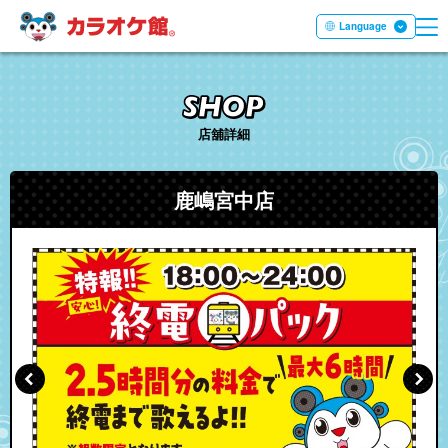
ME
本文へ移動する
Language
店舖詳細
鹿嶋宮中店